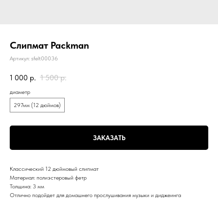
Слипмат Packman
Артикул:
sfelt00036
1 000
р.
1 500
р.
диаметр
297мм (12 дюймов)
ЗАКАЗАТЬ
Классический 12 дюймовый слипмат
Материал: полиэстеровый фетр
Толщина: 3 мм
Отлично подойдет для домашнего прослушивания музыки и диджеинга